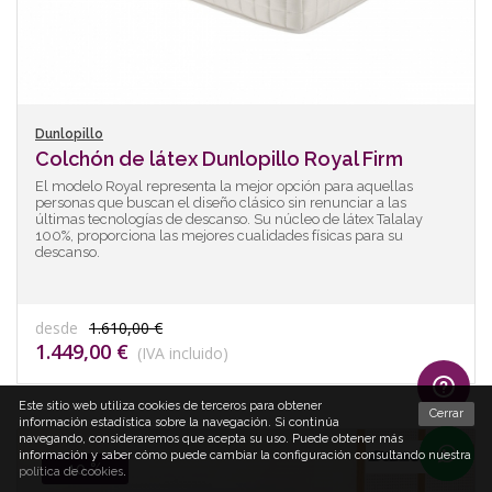
Dunlopillo
Colchón de látex Dunlopillo Royal Firm
El modelo Royal representa la mejor opción para aquellas
personas que buscan el diseño clásico sin renunciar a las
últimas tecnologías de descanso. Su núcleo de látex Talalay
100%, proporciona las mejores cualidades físicas para su
descanso.
desde
1.610,00 €
1.449,00 €
(IVA incluido)
Este sitio web utiliza cookies de terceros para obtener
Cerrar
información estadística sobre la navegación. Si continúa
navegando, consideraremos que acepta su uso. Puede obtener más
información y saber cómo puede cambiar la configuración consultando nuestra
10 %
política de cookies
.