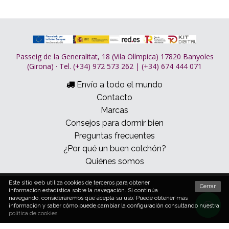
Passeig de la Generalitat, 18 (Vila Olímpica) 17820 Banyoles
(Girona) · Tel. (+34) 972 573 262 | (+34) 674 444 071
Envío a todo el mundo
Contacto
Marcas
Consejos para dormir bien
Preguntas frecuentes
¿Por qué un buen colchón?
Quiénes somos
Este sitio web utiliza cookies de terceros para obtener
© 2026 Dormitum
Cerrar
información estadística sobre la navegación. Si continúa
Condiciones de Compra
Política de cookies
navegando, consideraremos que acepta su uso. Puede obtener más
Aviso legal y política de privacidad
información y saber cómo puede cambiar la configuración consultando nuestra
política de cookies
.