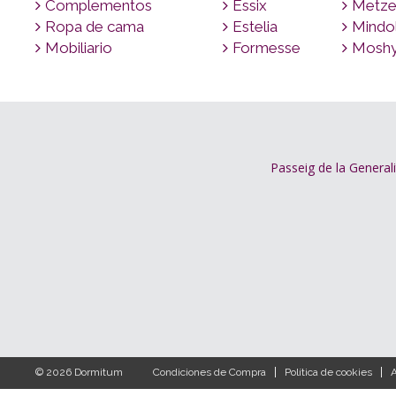
Complementos
Essix
Metze
Ropa de cama
Estelia
Mindo
Mobiliario
Formesse
Mosh
Passeig de la Generali
© 2026 Dormitum
Condiciones de Compra
Política de cookies
A