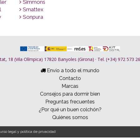
ler
Simmons
l
Smattex
y
Sonpura
tat, 18 (Vila Olímpica) 17820 Banyoles (Girona) · Tel. (+34) 972 573 
Envío a todo el mundo
Contacto
Marcas
Consejos para dormir bien
Preguntas frecuentes
¿Por qué un buen colchón?
Quiénes somos
viso legal y política de privacidad