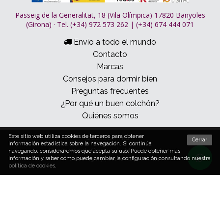
Passeig de la Generalitat, 18 (Vila Olímpica) 17820 Banyoles
(Girona) · Tel. (+34) 972 573 262 | (+34) 674 444 071
Envío a todo el mundo
Contacto
Marcas
Consejos para dormir bien
Preguntas frecuentes
¿Por qué un buen colchón?
Quiénes somos
Este sitio web utiliza cookies de terceros para obtener
© 2026 Dormitum
Cerrar
información estadística sobre la navegación. Si continúa
Condiciones de Compra
Política de cookies
navegando, consideraremos que acepta su uso. Puede obtener más
información y saber cómo puede cambiar la configuración consultando nuestra
Aviso legal y política de privacidad
política de cookies
.