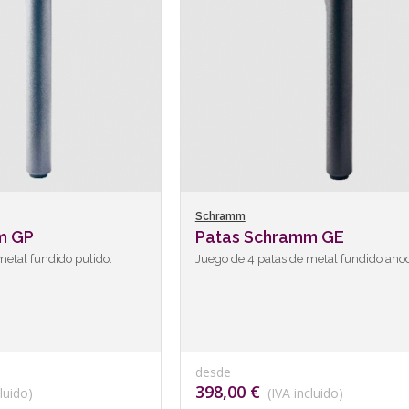
Schramm
m GP
Patas Schramm GE
metal fundido pulido.
Juego de 4 patas de metal fundido ano
desde
398,00 €
luido)
(IVA incluido)