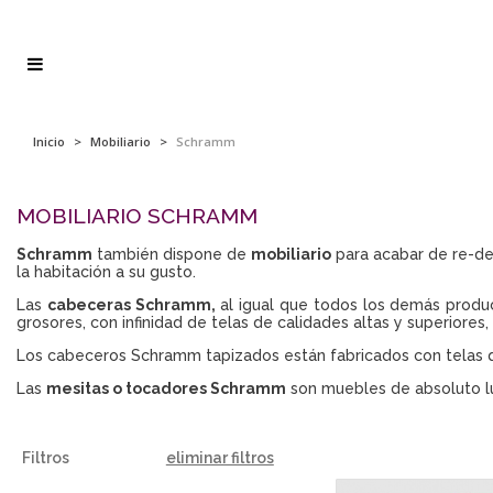
Inicio
>
Mobiliario
>
Schramm
MOBILIARIO SCHRAMM
Schramm
también dispone de
mobiliario
para acabar de re-dec
la habitación a su gusto.
Las
cabeceras Schramm,
al igual que todos los demás product
grosores, con infinidad de telas de calidades altas y superiores
Los cabeceros Schramm tapizados están fabricados con telas qu
Las
mesitas o tocadores Schramm
son muebles de absoluto luj
Filtros
eliminar filtros