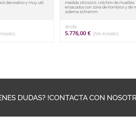
aúl decorativo y muy util
medida 160x200. colchón de muelles
ensacados con zona de hombros y de 
sistema schramm.
desde
5.776,00 €
ncluido)
(IVA incluido)
IENES DUDAS? !CONTACTA CON NOSOTR