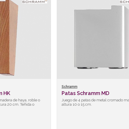
Schramm
m HK
Patas Schramm MD
madera de haya, roble o
Juego de 4 patas de metal cromado ma
tura 20 cm. Teñida o
altura 10 o 15 cm.