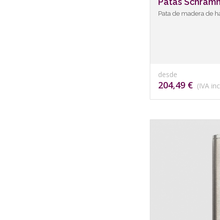
Patas Schram
Pata de madera de ha
desde
204,49 €
(IVA inc