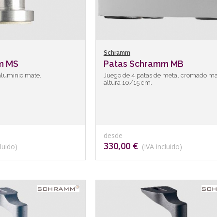
Schramm
m MS
Patas Schramm MB
aluminio mate.
Juego de 4 patas de metal cromado ma
altura 10/15 cm.
desde
330,00 €
luido)
(IVA incluido)