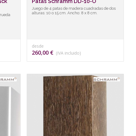
ack
Patas Schramm DD-10-O
Juego de 4 patas de madera cuadradas de dos
alturas: 10 o 15 cm. Ancho: 8 x 8 cm.
 rueda
desde
260,00 €
(IVA incluido)