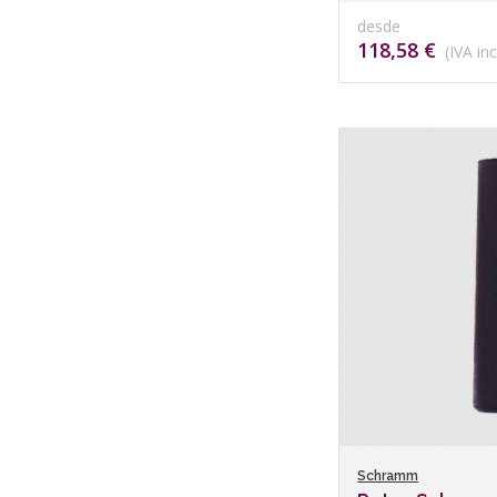
desde
118,58 €
(IVA inc
Schramm