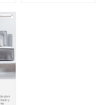
e abrir
ntado y
nte