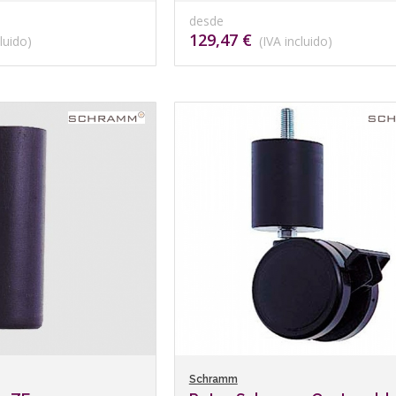
desde
129,47 €
luido)
(IVA incluido)
Schramm