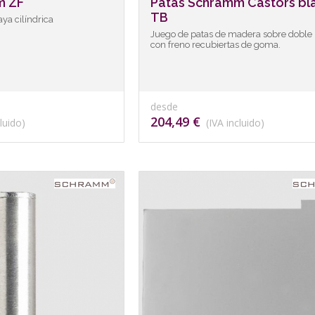
m ZF
Patas Schramm Castors bl
TB
ya cilíndrica
Juego de patas de madera sobre doble
con freno recubiertas de goma.
desde
204,49 €
luido)
(IVA incluido)