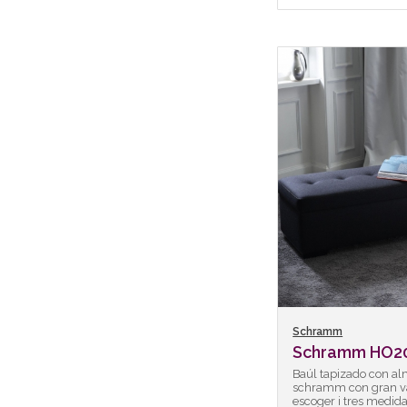
Schramm
Schramm HO20
Baúl tapizado con a
schramm con gran va
escoger i tres medid