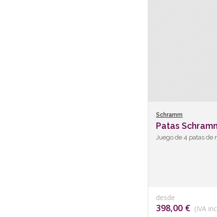
Schramm
Patas Schram
Juego de 4 patas de 
desde
398,00 €
(IVA inc