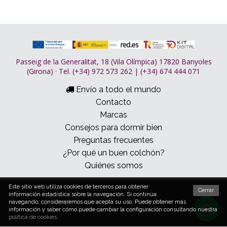
Passeig de la Generalitat, 18 (Vila Olímpica) 17820 Banyoles
(Girona) · Tel. (+34) 972 573 262 | (+34) 674 444 071
Envío a todo el mundo
Contacto
Marcas
Consejos para dormir bien
Preguntas frecuentes
¿Por qué un buen colchón?
Quiénes somos
Este sitio web utiliza cookies de terceros para obtener
© 2026 Dormitum
Cerrar
información estadística sobre la navegación. Si continúa
Condiciones de Compra
Política de cookies
navegando, consideraremos que acepta su uso. Puede obtener más
Aviso legal y política de privacidad
información y saber cómo puede cambiar la configuración consultando nuestra
política de cookies
.