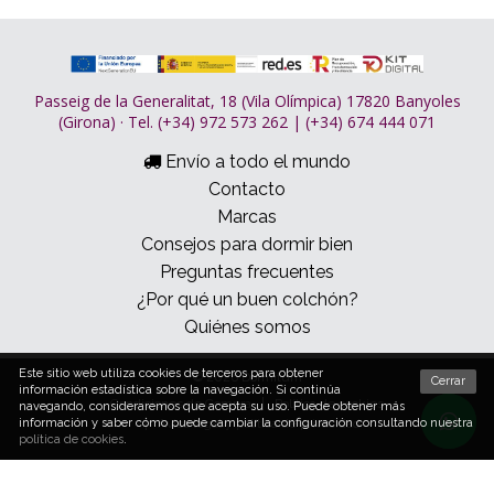
Passeig de la Generalitat, 18 (Vila Olímpica) 17820 Banyoles
(Girona) · Tel. (+34) 972 573 262 | (+34) 674 444 071
Envío a todo el mundo
Contacto
Marcas
Consejos para dormir bien
Preguntas frecuentes
¿Por qué un buen colchón?
Quiénes somos
Este sitio web utiliza cookies de terceros para obtener
© 2026 Dormitum
Cerrar
información estadística sobre la navegación. Si continúa
Condiciones de Compra
Política de cookies
navegando, consideraremos que acepta su uso. Puede obtener más
Aviso legal y política de privacidad
información y saber cómo puede cambiar la configuración consultando nuestra
política de cookies
.