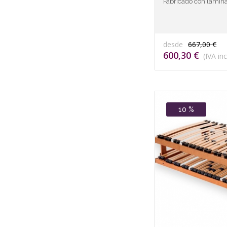
Fabricado con lamina
desde
667,00 €
600,30 €
(IVA inc
10 %