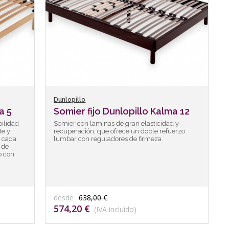
Dunlopillo
a 5
Somier fijo Dunlopillo Kalma 12
ilidad
Somier con laminas de gran elasticidad y
te y
recuperación, que ofrece un doble refuerzo
e cada
lumbar con reguladores de firmeza.
 de
o con
desde
638,00 €
574,20 €
(IVA incluido)