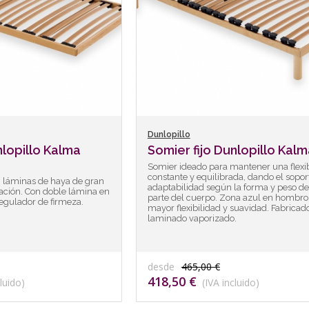
Dunlopillo
nlopillo Kalma
Somier fijo Dunlopillo Kalm
Somier ideado para mantener una flexib
constante y equilibrada, dando el sopor
n láminas de haya de gran
adaptabilidad según la forma y peso d
ración. Con doble lámina en
parte del cuerpo. Zona azul en hombro
egulador de firmeza.
mayor flexibilidad y suavidad. Fabricad
laminado vaporizado.
desde
465,00 €
418,50 €
luido)
(IVA incluido)