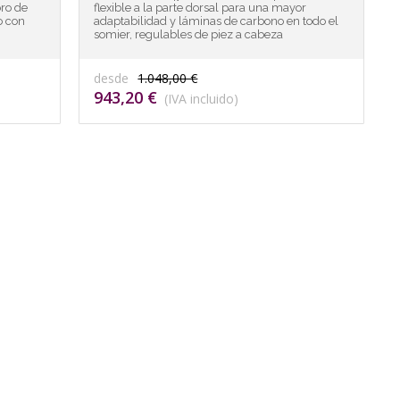
ro de
flexible a la parte dorsal para una mayor
o con
adaptabilidad y láminas de carbono en todo el
somier, regulables de piez a cabeza
desde
1.048,00 €
943,20 €
(IVA incluido)