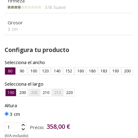
Firmeza
3/8
Suave
Grosor
3 cm
Configura tu producto
Selecciona el ancho
80
90
100
120
140
152
160
180
183
193
200
Selecciona el largo
190
200
203
210
213
220
Altura
3 cm
358,00 €
Precio:
(IVA incluido)