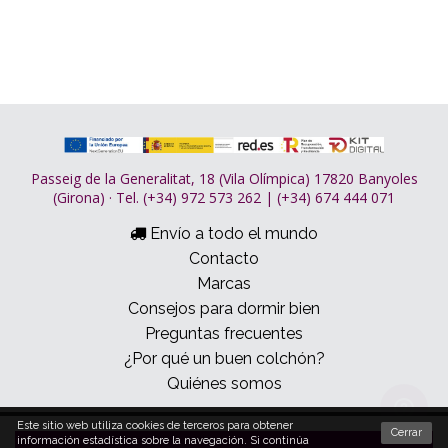
Passeig de la Generalitat, 18 (Vila Olímpica) 17820 Banyoles
(Girona) · Tel. (+34) 972 573 262 | (+34) 674 444 071
Envío a todo el mundo
Contacto
Marcas
Consejos para dormir bien
Preguntas frecuentes
¿Por qué un buen colchón?
Quiénes somos
Este sitio web utiliza cookies de terceros para obtener
© 2026 Dormitum
Cerrar
información estadística sobre la navegación. Si continúa