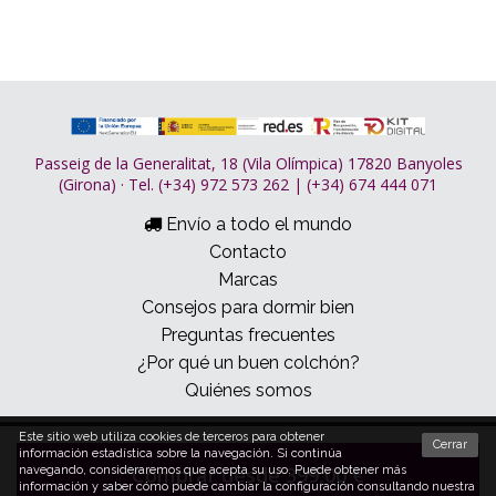
Passeig de la Generalitat, 18 (Vila Olímpica) 17820 Banyoles
(Girona) · Tel. (+34) 972 573 262 | (+34) 674 444 071
Envío a todo el mundo
Contacto
Marcas
Consejos para dormir bien
Preguntas frecuentes
¿Por qué un buen colchón?
Quiénes somos
Este sitio web utiliza cookies de terceros para obtener
© 2026 Dormitum
Cerrar
información estadística sobre la navegación. Si continúa
Condiciones de Compra
Política de cookies
Comprar desde 399,00 €
navegando, consideraremos que acepta su uso. Puede obtener más
Aviso legal y política de privacidad
información y saber cómo puede cambiar la configuración consultando nuestra