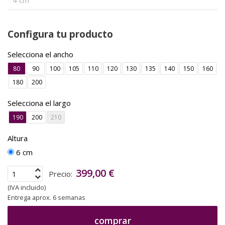
4 cm
Configura tu producto
Selecciona el ancho
80
90
100
105
110
120
130
135
140
150
160
180
200
Selecciona el largo
190
200
210
Altura
6 cm
399,00 €
Precio:
(IVA incluido)
Entrega aprox. 6 semanas
comprar