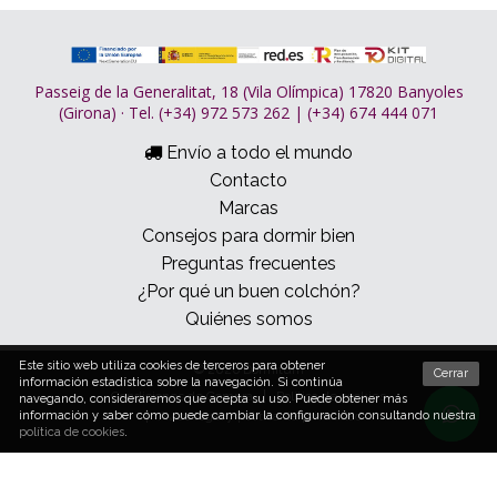
Passeig de la Generalitat, 18 (Vila Olímpica) 17820 Banyoles
(Girona) · Tel. (+34) 972 573 262 | (+34) 674 444 071
Envío a todo el mundo
Contacto
Marcas
Consejos para dormir bien
Preguntas frecuentes
¿Por qué un buen colchón?
Quiénes somos
Este sitio web utiliza cookies de terceros para obtener
© 2026 Dormitum
Cerrar
información estadística sobre la navegación. Si continúa
Condiciones de Compra
Política de cookies
navegando, consideraremos que acepta su uso. Puede obtener más
información y saber cómo puede cambiar la configuración consultando nuestra
Aviso legal y política de privacidad
política de cookies
.