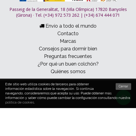
Passeig de la Generalitat, 18 (Vila Olímpica) 17820 Banyoles
(Girona) · Tel. (+34) 972 573 262 | (+34) 674 444 071
Envío a todo el mundo
Contacto
Marcas
Consejos para dormir bien
Preguntas frecuentes
¿Por qué un buen colchón?
Quiénes somos
Este sitio web utiliza cookies de terceros para obtener
© 2026 Dormitum
Cerrar
información estadística sobre la navegación. Si continúa
Condiciones de Compra
Política de cookies
navegando, consideraremos que acepta su uso. Puede obtener más
Aviso legal y política de privacidad
información y saber cómo puede cambiar la configuración consultando nuestra
política de cookies
.