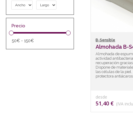
Precio
B-Sensible
Almohada B-S
Almohada de espuma 
actividad antibacter
recuperación gracias 
Dispone de materiale
las células de la pie
protectora antiácaros
desde
51,40 €
(IVA incl