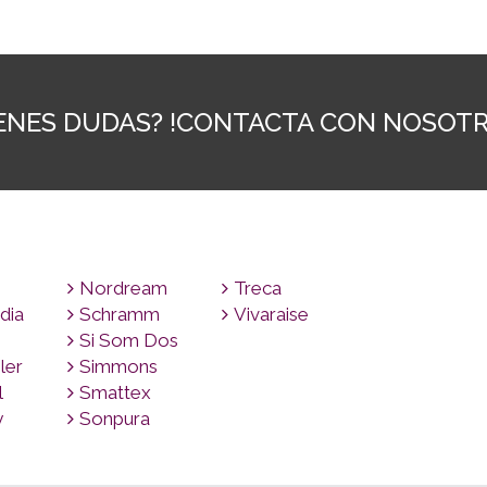
IENES DUDAS? !CONTACTA CON NOSOTR
Nordream
Treca
dia
Schramm
Vivaraise
Si Som Dos
ler
Simmons
l
Smattex
y
Sonpura