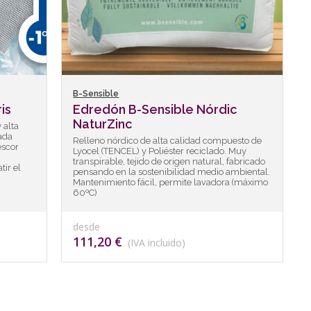
B-Sensible
is
Edredón B-Sensible Nórdic
NaturZinc
 alta
ada
Relleno nórdico de alta calidad compuesto de
escor
Lyocel (TENCEL) y Poliéster reciclado. Muy
transpirable, tejido de origen natural, fabricado
ir el
pensando en la sostenibilidad medio ambiental.
Mantenimiento fácil, permite lavadora (máximo
60ºC)
desde
111,20 €
(IVA incluido)