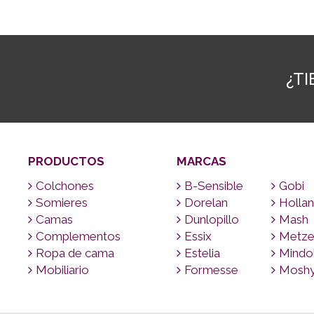
¿T
PRODUCTOS
MARCAS
Colchones
B-Sensible
Gobi
Somieres
Dorelan
Hollan
Camas
Dunlopillo
Mash
Complementos
Essix
Metze
Ropa de cama
Estelia
Mindo
Mobiliario
Formesse
Mosh