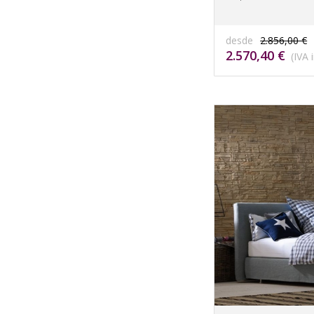
desde
2.856,00 €
2.570,40 €
(IVA i