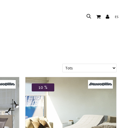
ES
10 %