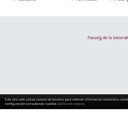
Passeig de la Generali
Este sitio web utiliza cookies de terceros para obtener información estadística 
© 2026 Dormitum
Condiciones de Compra
Política de cookies
A
configuración consultando nuestra
política de cookies
.