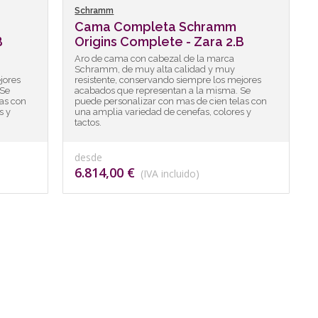
Schramm
Cama Completa Schramm
B
Origins Complete - Zara 2.B
Aro de cama con cabezal de la marca
Schramm, de muy alta calidad y muy
jores
resistente, conservando siempre los mejores
 Se
acabados que representan a la misma. Se
as con
puede personalizar con mas de cien telas con
s y
una amplia variedad de cenefas, colores y
tactos.
desde
6.814,00 €
(IVA incluido)