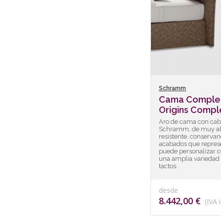
Schramm
Cama Comple
Origins Comple
Aro de cama con cab
Schramm, de muy al
resistente, conserva
acabados que repres
puede personalizar c
una amplia variedad 
tactos.
desde
8.442,00 €
(IVA i