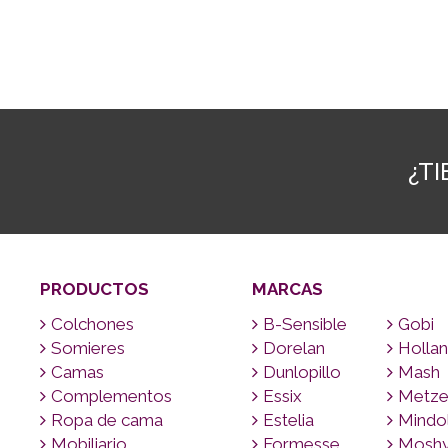
¿T
PRODUCTOS
MARCAS
Colchones
B-Sensible
Gobi
Somieres
Dorelan
Hollan
Camas
Dunlopillo
Mash
Complementos
Essix
Metze
Ropa de cama
Estelia
Mindo
Mobiliario
Formesse
Mosh