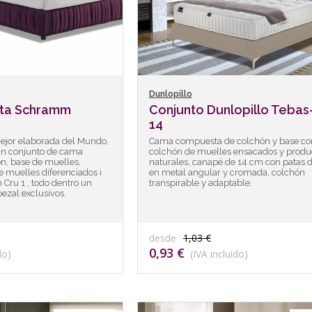
Dunlopillo
ta Schramm
Conjunto Dunlopillo Tebas
14
jor elaborada del Mundo,
Cama compuesta de colchón y base con
n conjunto de cama
colchón de muelles ensacados y produ
ón, base de muelles,
naturales, canapé de 14 cm con patas 
e muelles diferenciados i
en metal angular y cromada, colchón
 Cru 1 , todo dentro un
transpirable y adaptable,
ezal exclusivos.
desde
1,03 €
0,93 €
do)
(IVA incluido)