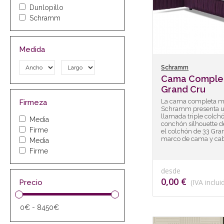
Dunlopillo
Schramm
Medida
Schramm
Cama Comple
Grand Cru
La cama completa me
Firmeza
Schramm presenta u
llamada triple colch
Media
conchón silhouette d
Firme
el colchón de 33 Gran
marco de cama y cab
Media
Firme
desde
0,00 €
(IVA inclui
Precio