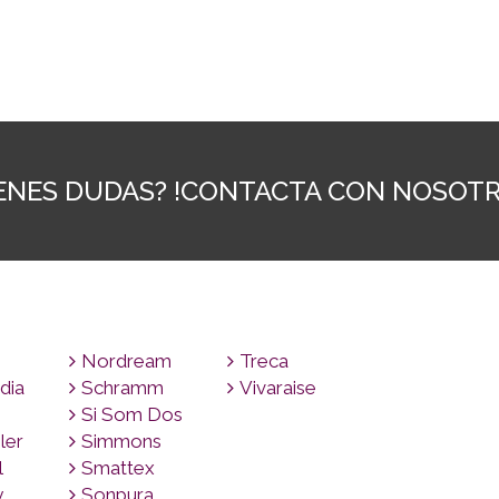
IENES DUDAS? !CONTACTA CON NOSOTR
Nordream
Treca
dia
Schramm
Vivaraise
Si Som Dos
ler
Simmons
l
Smattex
y
Sonpura