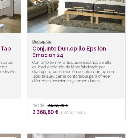
Dunlopillo
-Tap
Conjunto Dunlopillo Epsilon-
Emocion 24
 patas,
Conjunto somier articulado eléctrico de alta
ctos
calidad y colchón de látex fabricado por
de diseño
dunlopillo, combinación de látex dunlop con
látex talalay, cama confortable para ofrecer
diferentes posiciones y comodidades.
desde
2.632,00 €
2.368,80 €
(IVA incluido)