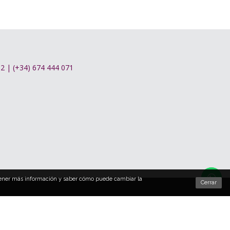
262 | (+34) 674 444 071
btener más información y saber cómo puede cambiar la
Cerrar