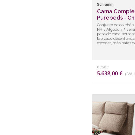
Schramm
Cama Comple
Purebeds - Chi
Conjunto de colchón
HR y Algodón, 3 vers
peso de cada person
tapizado desenfundabl
escoger, más patas d
desde
5.638,00 €
(IVA i